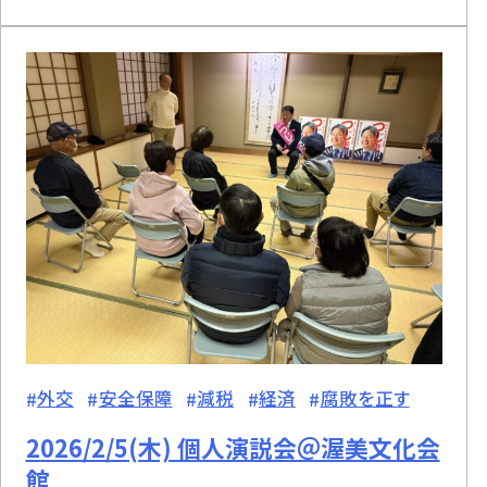
外交
安全保障
減税
経済
腐敗を正す
2026/2/5(木) 個人演説会＠渥美文化会
館