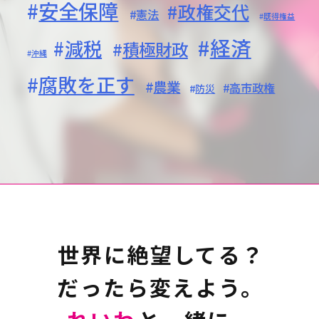
安全保障
政権交代
憲法
既得権益
経済
減税
積極財政
沖縄
腐敗を正す
農業
高市政権
防災
世界に絶望してる？
だったら変えよう。