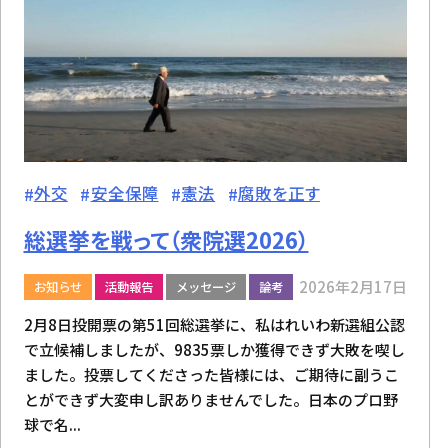
外交
安全保障
憲法
腐敗を正す
総選挙を戦って（衆院選2026）
2026年2月17日
お知らせ
活動報告
メッセージ
論考
2月8日投開票の第51回総選挙に、私はれいわ新選組公認
で立候補しましたが、9835票しか獲得できず大敗を喫し
ました。投票してくださった皆様には、ご期待に副うこ
とができず大変申し訳ありませんでした。日本のプロ野
球で名...