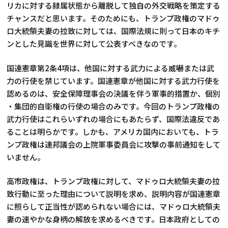
リカに対する隷属状態から離脱して独自の外交戦略を策定する
チャンスだと思います。そのためにも、トランプ政権のマドゥ
ロ大統領夫妻の拉致に対しては、国際法規に則って日本のキチ
ンとした見識を世界に対して公表すべきなのです。
国連憲章第2条4項は、他国に対する武力による威嚇または武
力の行使を禁じています。国連憲章が他国に対する武力行使を
認めるのは、安全保障理事会の決議を伴う軍事的措置か、個別
・集団的自衛権の行使の場合のみです。今回のトランプ政権の
武力行使はこれらいずれの場合にもあたらず、国際法違反であ
ることは明らかです。しかも、アメリカ国内においても、トラ
ンプ政権は連邦議会の上院軍事委員会に攻撃の事前通知をして
いません。
高市政権は、トランプ政権に対して、マドゥロ大統領夫妻の拉
致行動に至った理由について説明を求め、説明内容が国連憲章
に照らして正当性が認められない場合には、マドゥロ大統領夫
妻の速やかな身柄の解放を求めるべきです。日本政府としての