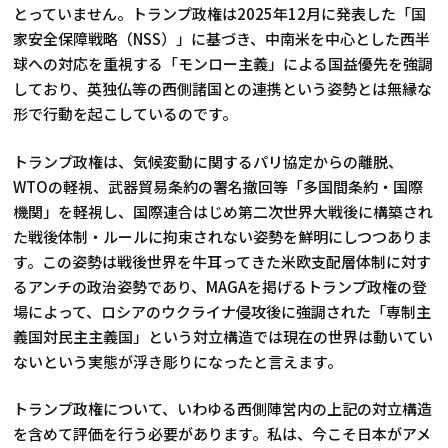
とっていません。トランプ政権は2025年12月に発表した「国
家安全保障戦略（NSS）」に基づき、中南米を中心とした西半
球への対応を重視する「モンロー主義」による国益優先を強調
しており、英独仏等の西側諸国との連携という姿勢とは無縁な
形で行動を起こしているのです。
トランプ政権は、気候変動に関するパリ協定からの離脱、
WTOの軽視、武器貿易条約の署名撤回等「多国間条約・国際
機関」を軽視し、国際連合はじめ第二次世界大戦後に構築され
た戦後体制・ルールに拘束されない姿勢を鮮明にしつつありま
す。この姿勢は戦後世界を牛耳ってきた米欧支配層体制に対す
るアンチの政治姿勢であり、MAGAを掲げるトランプ政権の登
場によって、ロシアのウクライナ侵攻後に強調された「専制主
義国対民主主義国」という対立構造では現在の世界は動いてい
ないという実態が浮き彫りになったと言えます。
トランプ政権について、いわゆる西側陣営内の上記の対立構造
を含めて評価を行う必要があります。私は、今こそ日本がアメ