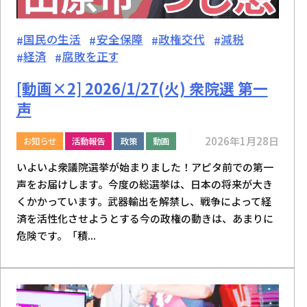
国民の生活
安全保障
政権交代
減税
経済
腐敗を正す
[動画×2] 2026/1/27(火) 衆院選 第一
声
2026年1月28日
お知らせ
活動報告
政策
動画
いよいよ衆議院選挙が始まりました！アピタ前での第一
声をお届けします。今度の総選挙は、日本の将来が大き
くかかっています。武器輸出を解禁し、戦争によって経
済を活性化させようとする今の政権の動きは、あまりに
危険です。「積...