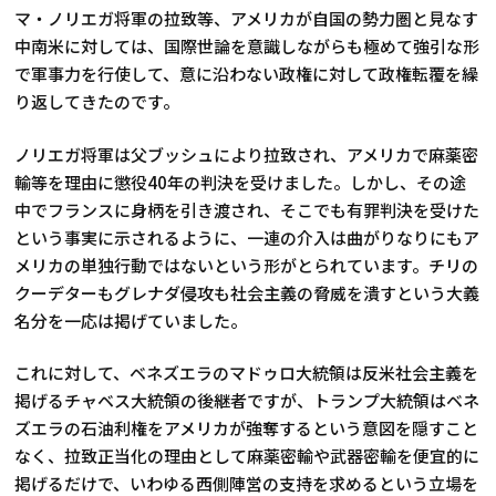
マ・ノリエガ将軍の拉致等、アメリカが自国の勢力圏と見なす
中南米に対しては、国際世論を意識しながらも極めて強引な形
で軍事力を行使して、意に沿わない政権に対して政権転覆を繰
り返してきたのです。
ノリエガ将軍は父ブッシュにより拉致され、アメリカで麻薬密
輸等を理由に懲役40年の判決を受けました。しかし、その途
中でフランスに身柄を引き渡され、そこでも有罪判決を受けた
という事実に示されるように、一連の介入は曲がりなりにもア
メリカの単独行動ではないという形がとられています。チリの
クーデターもグレナダ侵攻も社会主義の脅威を潰すという大義
名分を一応は掲げていました。
これに対して、ベネズエラのマドゥロ大統領は反米社会主義を
掲げるチャベス大統領の後継者ですが、トランプ大統領はベネ
ズエラの石油利権をアメリカが強奪するという意図を隠すこと
なく、拉致正当化の理由として麻薬密輸や武器密輸を便宜的に
掲げるだけで、いわゆる西側陣営の支持を求めるという立場を