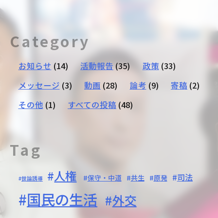
Category
お知らせ
(14)
活動報告
(35)
政策
(33)
メッセージ
(3)
動画
(28)
論考
(9)
寄稿
(2)
その他
(1)
すべての投稿
(48)
Tag
人権
司法
保守・中道
共生
原発
世論誘導
国民の生活
外交