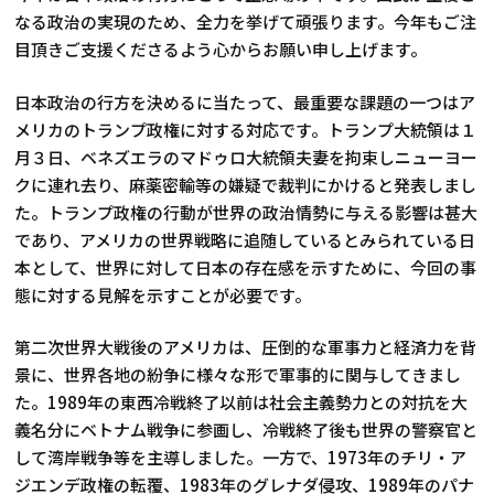
なる政治の実現のため、全力を挙げて頑張ります。今年もご注
目頂きご支援くださるよう心からお願い申し上げます。
日本政治の行方を決めるに当たって、最重要な課題の一つはア
メリカのトランプ政権に対する対応です。トランプ大統領は１
月３日、ベネズエラのマドゥロ大統領夫妻を拘束しニューヨー
クに連れ去り、麻薬密輸等の嫌疑で裁判にかけると発表しまし
た。トランプ政権の行動が世界の政治情勢に与える影響は甚大
であり、アメリカの世界戦略に追随しているとみられている日
本として、世界に対して日本の存在感を示すために、今回の事
態に対する見解を示すことが必要です。
第二次世界大戦後のアメリカは、圧倒的な軍事力と経済力を背
景に、世界各地の紛争に様々な形で軍事的に関与してきまし
た。1989年の東西冷戦終了以前は社会主義勢力との対抗を大
義名分にベトナム戦争に参画し、冷戦終了後も世界の警察官と
して湾岸戦争等を主導しました。一方で、1973年のチリ・ア
ジエンデ政権の転覆、1983年のグレナダ侵攻、1989年のパナ