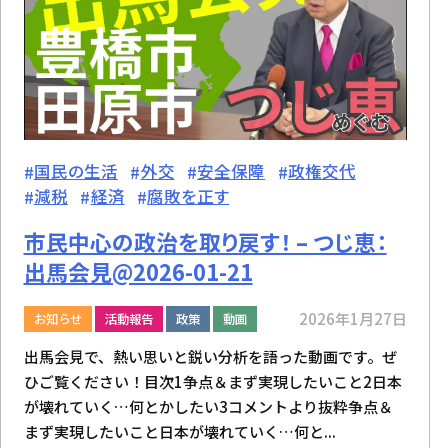
国民の生活
外交
安全保障
政権交代
減税
経済
腐敗を正す
市民中心の政治を取り戻す！ – つじ恵：
出馬会見@2026-01-21
2026年1月27日
お知らせ
活動報告
政策
動画
出馬会見で、熱い思いと鋭い分析を語った動画です。ぜ
ひご覧ください！目次1争点＆まず実現したいこと2日本
が壊れていく…何とかしたい3コメントより抜粋争点＆
まず実現したいこと日本が壊れていく…何と...