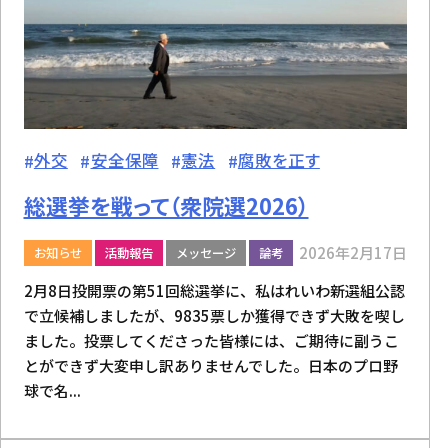
外交
安全保障
憲法
腐敗を正す
総選挙を戦って（衆院選2026）
2026年2月17日
お知らせ
活動報告
メッセージ
論考
2月8日投開票の第51回総選挙に、私はれいわ新選組公認
で立候補しましたが、9835票しか獲得できず大敗を喫し
ました。投票してくださった皆様には、ご期待に副うこ
とができず大変申し訳ありませんでした。日本のプロ野
球で名...