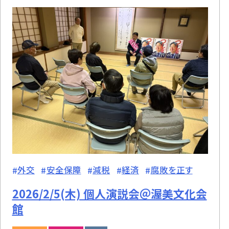
外交
安全保障
減税
経済
腐敗を正す
2026/2/5(木) 個人演説会＠渥美文化会
館