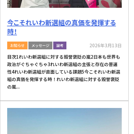
今こそれいわ新選組の真価を発揮する
時！
2026年3月13日
お知らせ
メッセージ
論考
目次1れいわ新選組に対する毀誉褒貶の嵐2日本も世界も
政治がぐちゃぐちゃ3れいわ新選組の主張と存在の普遍
性4れいわ新選組が直面している課題5今こそれいわ新選
組の真価を発揮する時！れいわ新選組に対する毀誉褒貶
の嵐...