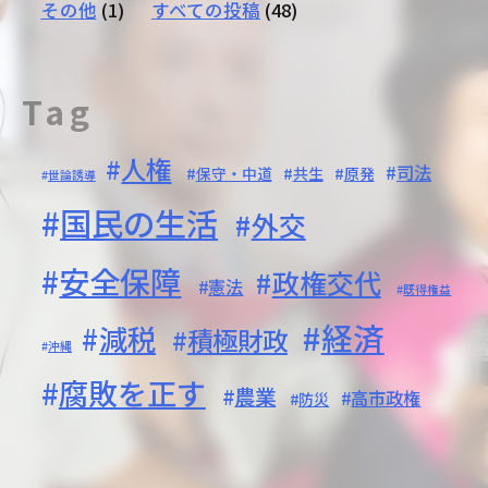
その他
(1)
すべての投稿
(48)
Tag
人権
司法
保守・中道
共生
原発
世論誘導
国民の生活
外交
安全保障
政権交代
憲法
既得権益
経済
減税
積極財政
沖縄
腐敗を正す
農業
高市政権
防災