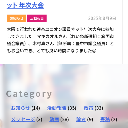
ット 年次大会
2025年8月9日
お知らせ
活動報告
大阪で行われた連帯ユニオン議員ネット年次大会に参加
してきました。マキカオルさん（れいわ新選組：箕面市
議会議員）、木村真さん（無所属：豊中市議会議員）と
もお会いでき、とても良い時間になりました😊
Category
お知らせ
(14)
活動報告
(35)
政策
(33)
メッセージ
(3)
動画
(28)
論考
(9)
寄稿
(2)