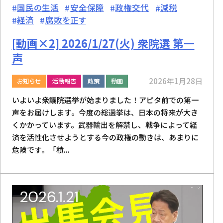
国民の生活
安全保障
政権交代
減税
経済
腐敗を正す
[動画×2] 2026/1/27(火) 衆院選 第一
声
2026年1月28日
お知らせ
活動報告
政策
動画
いよいよ衆議院選挙が始まりました！アピタ前での第一
声をお届けします。今度の総選挙は、日本の将来が大き
くかかっています。武器輸出を解禁し、戦争によって経
済を活性化させようとする今の政権の動きは、あまりに
危険です。「積...